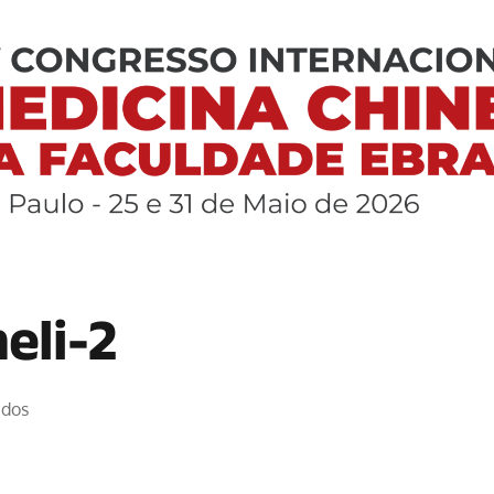
eli-2
ados