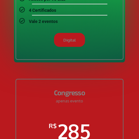
4 Certificados
Vale 2 eventos
Digital
Congresso
apenas evento
285
R$