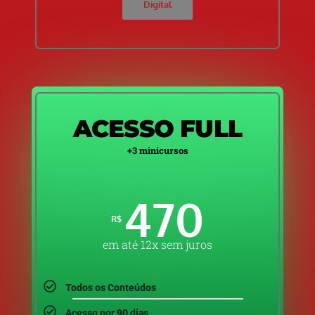
Digital
ACESSO FULL
+3 minicursos
470
R$
em até 12x sem juros
Todos os Conteúdos
Acesso por 90 dias