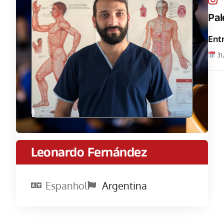
Pal
Entr
31
Leonardo Fernández
Espanhol
Argentina